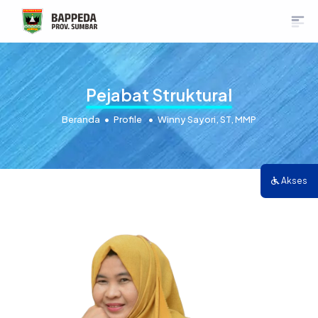
Pejabat Struktural
Beranda
Profile
Winny Sayori, ST, MMP
Akses