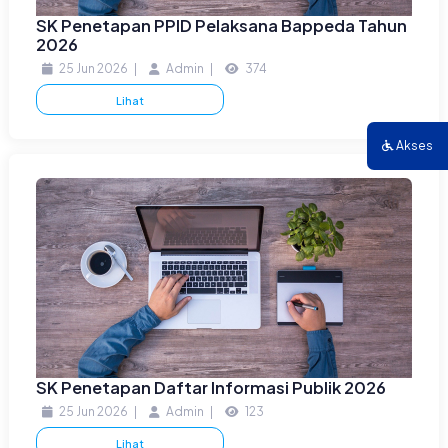
SK Penetapan PPID Pelaksana Bappeda Tahun
2026
25 Jun 2026
|
Admin
|
374
Lihat
Akses
SK Penetapan Daftar Informasi Publik 2026
25 Jun 2026
|
Admin
|
123
Lihat