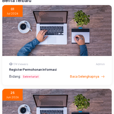
Berita Terbaru
01
Jul 2026
174 Viewers
Admin
Register Permohonan Informasi
Bidang:
Baca Selengkapnya
Sekretariat
25
Jun 2026