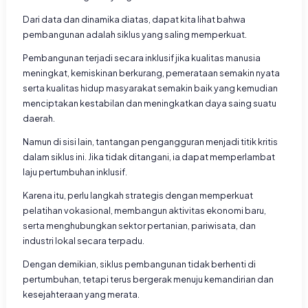
Dari data dan dinamika diatas, dapat kita lihat bahwa
pembangunan adalah siklus yang saling memperkuat.
Pembangunan terjadi secara inklusif jika kualitas manusia
meningkat, kemiskinan berkurang, pemerataan semakin nyata
serta kualitas hidup masyarakat semakin baik yang kemudian
menciptakan kestabilan dan meningkatkan daya saing suatu
daerah.
Namun di sisi lain, tantangan pengangguran menjadi titik kritis
dalam siklus ini. Jika tidak ditangani, ia dapat memperlambat
laju pertumbuhan inklusif.
Karena itu, perlu langkah strategis dengan memperkuat
pelatihan vokasional, membangun aktivitas ekonomi baru,
serta menghubungkan sektor pertanian, pariwisata, dan
industri lokal secara terpadu.
Dengan demikian, siklus pembangunan tidak berhenti di
pertumbuhan, tetapi terus bergerak menuju kemandirian dan
kesejahteraan yang merata.