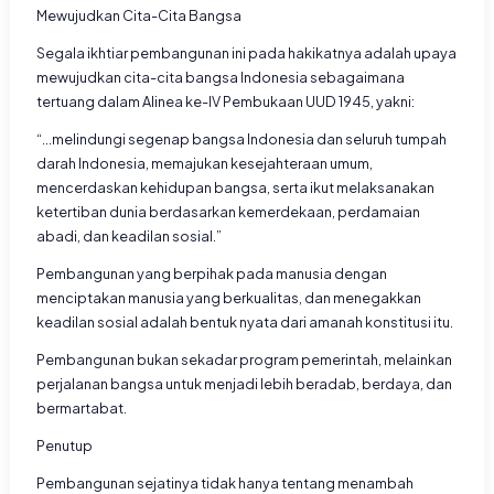
Mewujudkan Cita-Cita Bangsa
Segala ikhtiar pembangunan ini pada hakikatnya adalah upaya
mewujudkan cita-cita bangsa Indonesia sebagaimana
tertuang dalam Alinea ke-IV Pembukaan UUD 1945, yakni:
“...melindungi segenap bangsa Indonesia dan seluruh tumpah
darah Indonesia, memajukan kesejahteraan umum,
mencerdaskan kehidupan bangsa, serta ikut melaksanakan
ketertiban dunia berdasarkan kemerdekaan, perdamaian
abadi, dan keadilan sosial.”
Pembangunan yang berpihak pada manusia dengan
menciptakan manusia yang berkualitas, dan menegakkan
keadilan sosial adalah bentuk nyata dari amanah konstitusi itu.
Pembangunan bukan sekadar program pemerintah, melainkan
perjalanan bangsa untuk menjadi lebih beradab, berdaya, dan
bermartabat.
Penutup
Pembangunan sejatinya tidak hanya tentang menambah