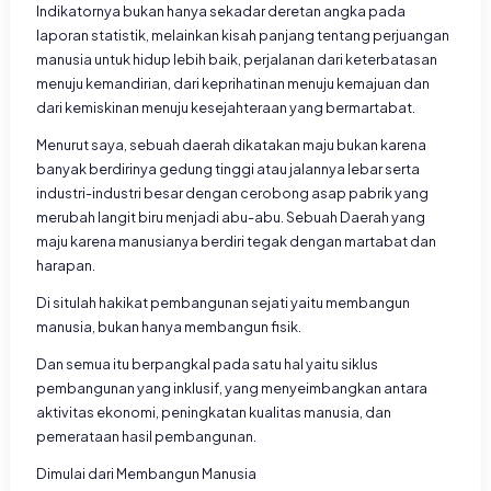
Indikatornya bukan hanya sekadar deretan angka pada
laporan statistik, melainkan kisah panjang tentang perjuangan
manusia untuk hidup lebih baik, perjalanan dari keterbatasan
menuju kemandirian, dari keprihatinan menuju kemajuan dan
dari kemiskinan menuju kesejahteraan yang bermartabat.
Menurut saya, sebuah daerah dikatakan maju bukan karena
banyak berdirinya gedung tinggi atau jalannya lebar serta
industri-industri besar dengan cerobong asap pabrik yang
merubah langit biru menjadi abu-abu. Sebuah Daerah yang
maju karena manusianya berdiri tegak dengan martabat dan
harapan.
Di situlah hakikat pembangunan sejati yaitu membangun
manusia, bukan hanya membangun fisik.
Dan semua itu berpangkal pada satu hal yaitu siklus
pembangunan yang inklusif, yang menyeimbangkan antara
aktivitas ekonomi, peningkatan kualitas manusia, dan
pemerataan hasil pembangunan.
Dimulai dari Membangun Manusia