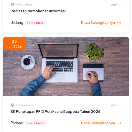
174 Viewers
Admin
Register Permohonan Informasi
Bidang:
Baca Selengkapnya
Sekretariat
25
Jun 2026
374 Viewers
Admin
SK Penetapan PPID Pelaksana Bappeda Tahun 2026
Bidang:
Baca Selengkapnya
Sekretariat