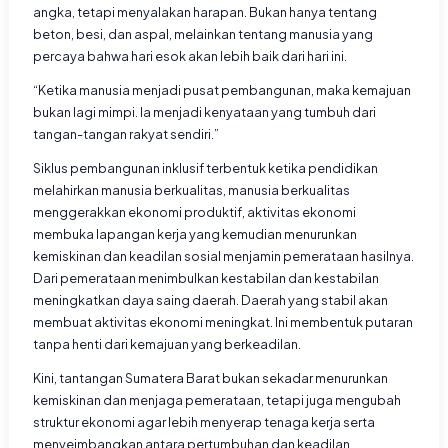
angka, tetapi menyalakan harapan. Bukan hanya tentang
beton, besi, dan aspal, melainkan tentang manusia yang
percaya bahwa hari esok akan lebih baik dari hari ini.
“Ketika manusia menjadi pusat pembangunan, maka kemajuan
bukan lagi mimpi. Ia menjadi kenyataan yang tumbuh dari
tangan-tangan rakyat sendiri.”
Siklus pembangunan inklusif terbentuk ketika pendidikan
melahirkan manusia berkualitas, manusia berkualitas
menggerakkan ekonomi produktif, aktivitas ekonomi
membuka lapangan kerja yang kemudian menurunkan
kemiskinan dan keadilan sosial menjamin pemerataan hasilnya.
Dari pemerataan menimbulkan kestabilan dan kestabilan
meningkatkan daya saing daerah. Daerah yang stabil akan
membuat aktivitas ekonomi meningkat. Ini membentuk putaran
tanpa henti dari kemajuan yang berkeadilan.
Kini, tantangan Sumatera Barat bukan sekadar menurunkan
kemiskinan dan menjaga pemerataan, tetapi juga mengubah
struktur ekonomi agar lebih menyerap tenaga kerja serta
menyeimbangkan antara pertumbuhan dan keadilan.