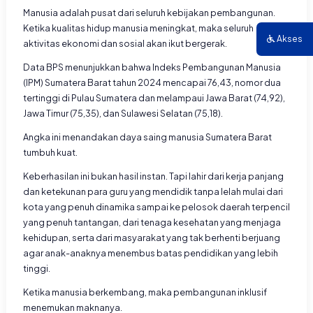
Manusia adalah pusat dari seluruh kebijakan pembangunan.
Ketika kualitas hidup manusia meningkat, maka seluruh
Akses
aktivitas ekonomi dan sosial akan ikut bergerak.
Data BPS menunjukkan bahwa Indeks Pembangunan Manusia
(IPM) Sumatera Barat tahun 2024 mencapai 76,43, nomor dua
tertinggi di Pulau Sumatera dan melampaui Jawa Barat (74,92),
Jawa Timur (75,35), dan Sulawesi Selatan (75,18).
Angka ini menandakan daya saing manusia Sumatera Barat
tumbuh kuat.
Keberhasilan ini bukan hasil instan. Tapi lahir dari kerja panjang
dan ketekunan para guru yang mendidik tanpa lelah mulai dari
kota yang penuh dinamika sampai ke pelosok daerah terpencil
yang penuh tantangan, dari tenaga kesehatan yang menjaga
kehidupan, serta dari masyarakat yang tak berhenti berjuang
agar anak-anaknya menembus batas pendidikan yang lebih
tinggi.
Ketika manusia berkembang, maka pembangunan inklusif
menemukan maknanya.