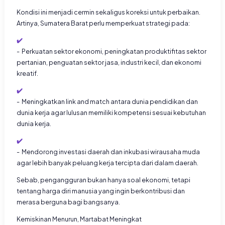
Kondisi ini menjadi cermin sekaligus koreksi untuk perbaikan.
Artinya, Sumatera Barat perlu memperkuat strategi pada:
- Perkuatan sektor ekonomi, peningkatan produktifitas sektor
pertanian, penguatan sektor jasa, industri kecil, dan ekonomi
kreatif.
- Meningkatkan link and match antara dunia pendidikan dan
dunia kerja agar lulusan memiliki kompetensi sesuai kebutuhan
dunia kerja.
- Mendorong investasi daerah dan inkubasi wirausaha muda
agar lebih banyak peluang kerja tercipta dari dalam daerah.
Sebab, pengangguran bukan hanya soal ekonomi, tetapi
tentang harga diri manusia yang ingin berkontribusi dan
merasa berguna bagi bangsanya.
Kemiskinan Menurun, Martabat Meningkat