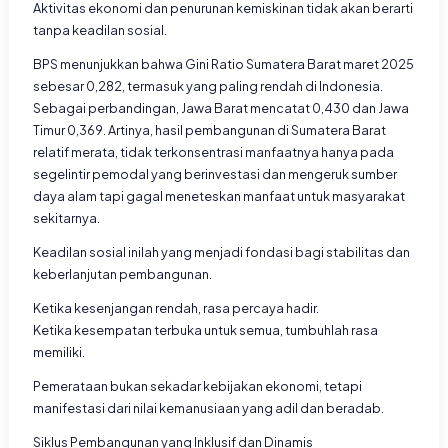
Aktivitas ekonomi dan penurunan kemiskinan tidak akan berarti
tanpa keadilan sosial.
BPS menunjukkan bahwa Gini Ratio Sumatera Barat maret 2025
sebesar 0,282, termasuk yang paling rendah di Indonesia.
Sebagai perbandingan, Jawa Barat mencatat 0,430 dan Jawa
Timur 0,369. Artinya, hasil pembangunan di Sumatera Barat
relatif merata, tidak terkonsentrasi manfaatnya hanya pada
segelintir pemodal yang berinvestasi dan mengeruk sumber
daya alam tapi gagal meneteskan manfaat untuk masyarakat
sekitarnya.
Keadilan sosial inilah yang menjadi fondasi bagi stabilitas dan
keberlanjutan pembangunan.
Ketika kesenjangan rendah, rasa percaya hadir.
Ketika kesempatan terbuka untuk semua, tumbuhlah rasa
memiliki.
Pemerataan bukan sekadar kebijakan ekonomi, tetapi
manifestasi dari nilai kemanusiaan yang adil dan beradab.
Siklus Pembangunan yang Inklusif dan Dinamis