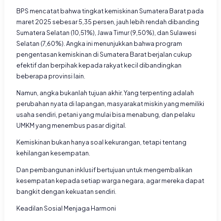
BPS mencatat bahwa tingkat kemiskinan Sumatera Barat pada
maret 2025 sebesar 5,35 persen, jauh lebih rendah dibanding
Sumatera Selatan (10,51%), Jawa Timur (9,50%), dan Sulawesi
Selatan (7,60%). Angka ini menunjukkan bahwa program
pengentasan kemiskinan di Sumatera Barat berjalan cukup
efektif dan berpihak kepada rakyat kecil dibandingkan
beberapa provinsi lain.
Namun, angka bukanlah tujuan akhir. Yang terpenting adalah
perubahan nyata di lapangan, masyarakat miskin yang memiliki
usaha sendiri, petani yang mulai bisa menabung, dan pelaku
UMKM yang menembus pasar digital.
Kemiskinan bukan hanya soal kekurangan, tetapi tentang
kehilangan kesempatan.
Dan pembangunan inklusif bertujuan untuk mengembalikan
kesempatan kepada setiap warga negara, agar mereka dapat
bangkit dengan kekuatan sendiri.
Keadilan Sosial Menjaga Harmoni