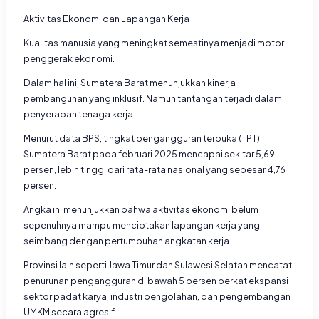
Aktivitas Ekonomi dan Lapangan Kerja
Kualitas manusia yang meningkat semestinya menjadi motor
penggerak ekonomi.
Dalam hal ini, Sumatera Barat menunjukkan kinerja
pembangunan yang inklusif. Namun tantangan terjadi dalam
penyerapan tenaga kerja.
Menurut data BPS, tingkat pengangguran terbuka (TPT)
Sumatera Barat pada februari 2025 mencapai sekitar 5,69
persen, lebih tinggi dari rata-rata nasional yang sebesar 4,76
persen.
Angka ini menunjukkan bahwa aktivitas ekonomi belum
sepenuhnya mampu menciptakan lapangan kerja yang
seimbang dengan pertumbuhan angkatan kerja.
Provinsi lain seperti Jawa Timur dan Sulawesi Selatan mencatat
penurunan pengangguran di bawah 5 persen berkat ekspansi
sektor padat karya, industri pengolahan, dan pengembangan
UMKM secara agresif.