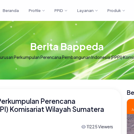
Beranda
Profile
PPID
Layanan
Produk
Berita Bappeda
rusan Perkumpulan Perencana Pembangunan Indonesia (PPPI) Komis
Be
Perkumpulan Perencana
I) Komisariat Wilayah Sumatera
J
11225 Viewers