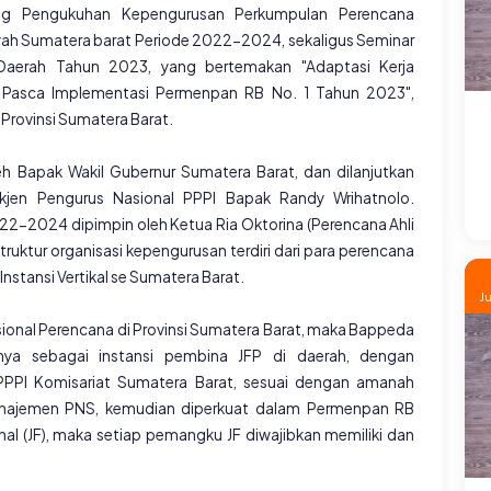
sung Pengukuhan Kepengurusan Perkumpulan Perencana
yah Sumatera barat Periode 2022-2024, sekaligus Seminar
Daerah Tahun 2023, yang bertemakan "Adaptasi Kerja
if Pasca Implementasi Permenpan RB No. 1 Tahun 2023",
Provinsi Sumatera Barat.
 Bapak Wakil Gubernur Sumatera Barat, dan dilanjutkan
kjen Pengurus Nasional PPPI Bapak Randy Wrihatnolo.
-2024 dipimpin oleh Ketua Ria Oktorina (Perencana Ahli
ruktur organisasi kepengurusan terdiri dari para perencana
Instansi Vertikal se Sumatera Barat.
J
nal Perencana di Provinsi Sumatera Barat, maka Bappeda
nya sebagai instansi pembina JFP di daerah, dengan
PPPI Komisariat Sumatera Barat, sesuai dengan amanah
najemen PNS, kemudian diperkuat dalam Permenpan RB
l (JF), maka setiap pemangku JF diwajibkan memiliki dan