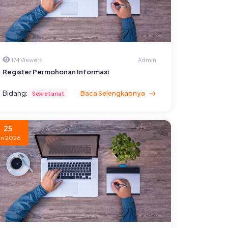
174 Viewers
Admin
Register Permohonan Informasi
Bidang:
Baca Selengkapnya
Sekretariat
25
un 2026