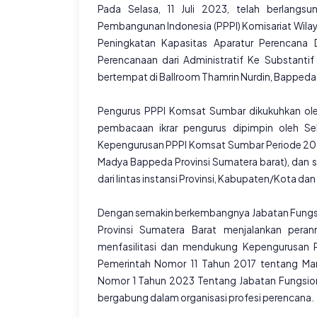
Pada Selasa, 11 Juli 2023, telah berlang
Pembangunan Indonesia (PPPI) Komisariat Wila
Peningkatan Kapasitas Aparatur Perencana 
Perencanaan dari Administratif Ke Substant
bertempat di Ballroom Thamrin Nurdin, Bappeda 
Pengurus PPPI Komsat Sumbar dikukuhkan oleh
pembacaan ikrar pengurus dipimpin oleh Se
Kepengurusan PPPI Komsat Sumbar Periode 2022
Madya Bappeda Provinsi Sumatera barat), dan st
dari lintas instansi Provinsi, Kabupaten/Kota dan 
Dengan semakin berkembangnya Jabatan Fungsio
Provinsi Sumatera Barat menjalankan peran
menfasilitasi dan mendukung Kepengurusan 
Pemerintah Nomor 11 Tahun 2017 tentang Ma
Nomor 1 Tahun 2023 Tentang Jabatan Fungsiona
bergabung dalam organisasi profesi perencana.