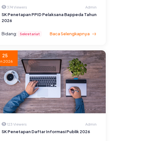
374 Viewers
Admin
SK Penetapan PPID Pelaksana Bappeda Tahun
2026
Bidang:
Baca Selengkapnya
Sekretariat
25
un 2026
123 Viewers
Admin
SK Penetapan Daftar Informasi Publik 2026